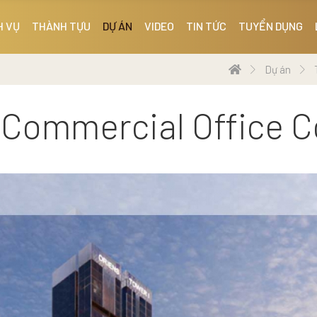
H VỤ
THÀNH TỰU
DỰ ÁN
VIDEO
TIN TỨC
TUYỂN DỤNG
Dự án
 Commercial Office 