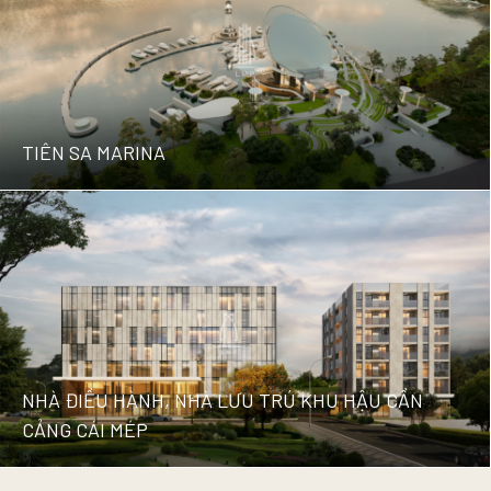
VÂN RA BIỂN BÃI SAU TP. VŨNG
TÀU
TIÊN SA MARINA
TIÊN SA MARINA
NHÀ ĐIỀU HÀNH, NHÀ LƯU TRÚ KHU HẬU CẦN
CẢNG CÁI MÉP