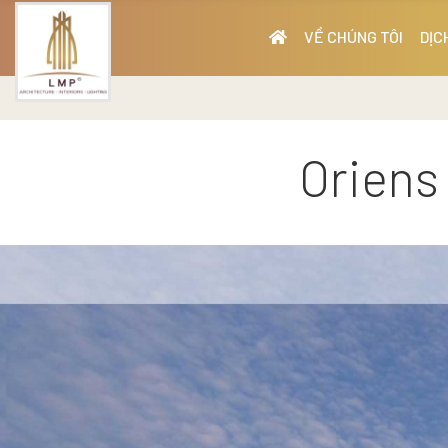
VỀ CHÚNG TÔI
DỊC
Oriens