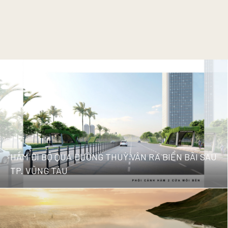
HẦM ĐI BỘ QUA ĐƯỜNG THUỲ VÂN RA BIỂN BÃI SAU
TP. VŨNG TÀU
HẦM ĐI BỘ QUA ĐƯỜNG THUỲ