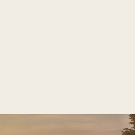
NHÀ ĐIỀU HÀNH, NHÀ LƯU TRÚ
KHU HẬU CẦN CẢNG CÁI MÉP