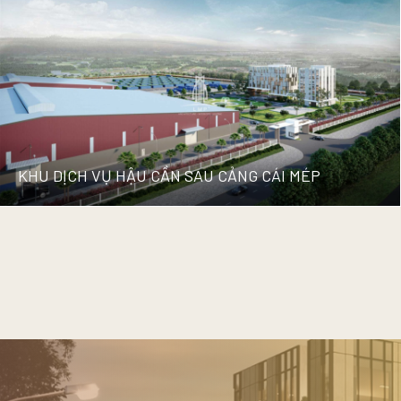
SEAWIND RESIDENCE
COMPLEX BUILDING
KHU DỊCH VỤ HẬU CẦN SAU CẢNG CÁI MÉP
KHU DỊCH VỤ HẬU CẦN SAU
CẢNG CÁI MÉP