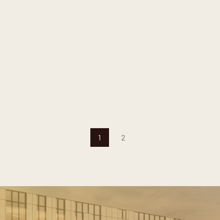
KHU PHỨC HỢP CAP SAINT
JACQUES
1
2