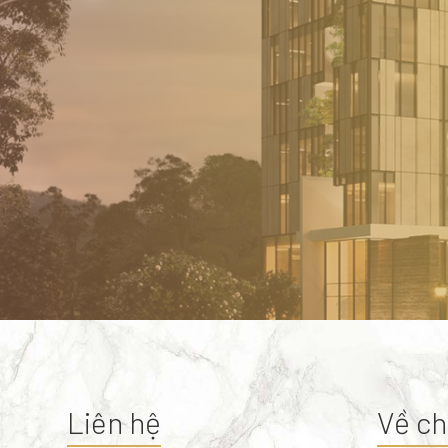
Liên hệ
Về ch