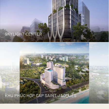
MOSO VILLAGE
SKYLIGHT CENTER
SKYLIGHT CENTER
KHU PHỨC HỢP CAP SAINT JACQUES